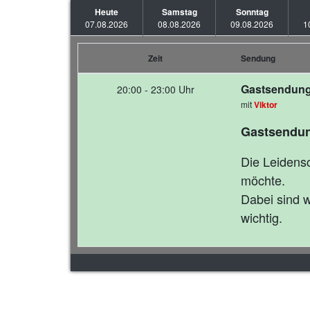
Heute
Samstag
Sonntag
07.08.2026
08.08.2026
09.08.2026
1
Zeit
Sendung
Gastsendung:
20:00 - 23:00 Uhr
mit
Viktor
Gastsendun
Die Leidensc
möchte.
Dabei sind 
wichtig.