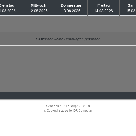
Dienstag
Mittwoch
Donnerstag
Freitag
Sam
1.08.2026
12.08.2026
13.08.2026
14.08.2026
15.08
- Es wurden keine Sendungen gefunden -
Sendeplan PHP Script v.3.0.10
© Copyright 2026 by
DR-Computer